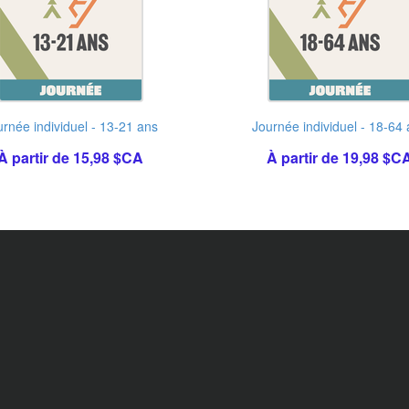
urnée individuel - 13-21 ans
Journée individuel - 18-64
À partir de 15,98 $CA
À partir de 19,98 $C