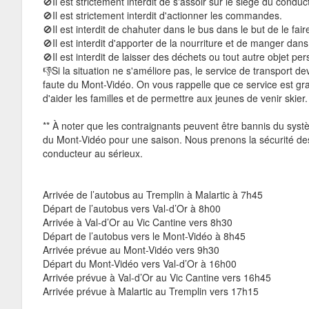
🚫Il est strictement interdit de s'assoir sur le siège du conduc
🚫Il est strictement interdit d'actionner les commandes.
🚫Il est interdit de chahuter dans le bus dans le but de le fair
🚫Il est interdit d'apporter de la nourriture et de manger dans
🚫Il est interdit de laisser des déchets ou tout autre objet pe
👎Si la situation ne s'améliore pas, le service de transport d
faute du Mont-Vidéo. On vous rappelle que ce service est gratu
d'aider les familles et de permettre aux jeunes de venir skier.
** À noter que les contraignants peuvent être bannis du syst
du Mont-Vidéo pour une saison. Nous prenons la sécurité de
conducteur au sérieux.
Arrivée de l’autobus au Tremplin à Malartic à 7h45
Départ de l’autobus vers Val-d’Or à 8h00
Arrivée à Val-d’Or au Vic Cantine vers 8h30
Départ de l’autobus vers le Mont-Vidéo à 8h45
Arrivée prévue au Mont-Vidéo vers 9h30
Départ du Mont-Vidéo vers Val-d’Or à 16h00
Arrivée prévue à Val-d’Or au Vic Cantine vers 16h45
Arrivée prévue à Malartic au Tremplin vers 17h15