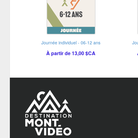
Journée individuel - 06-12 ans
Jo
À partir de 13,00 $CA