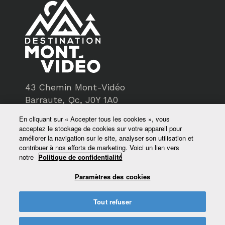
43 Chemin Mont-Vidéo
Barraute, Qc, J0Y 1A0
En cliquant sur « Accepter tous les cookies », vous
819-734-3193
acceptez le stockage de cookies sur votre appareil pour
améliorer la navigation sur le site, analyser son utilisation et
service@montvideo.ca
contribuer à nos efforts de marketing. Voici un lien vers
notre
Politique de confidentialité
montvideo.ca
Paramètres des cookies
Tout refuser