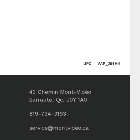
UPC VAR_284HI6
43 Chemin Mont-Vidéo
Barraute, Qc, J0Y 1A0
819-734-3193
service@montvideo.ca