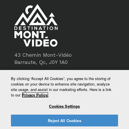
43 Chemin Mont-Vidéo
Barraute, Qc, J0Y 1A0
819-734-3193
By clicking “Accept All Cookies”, you agree to the storing of
cookies on your device to enhance site navigation, analyze
service@montvideo.ca
site usage, and assist in our marketing efforts. Here is a link
to our
Privacy Policy.
montvideo.ca
Cookies Settings
Reject All Cookies