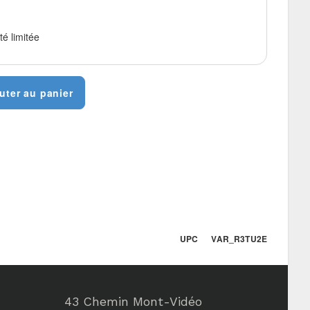
té limitée
uter au panier
UPC VAR_R3TU2E
43 Chemin Mont-Vidéo