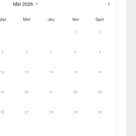
Mai 2026
Mar
Mer
Jeu
Ven
Sam
1
2
5
6
7
8
9
12
13
14
15
16
19
20
21
22
23
26
27
28
29
30