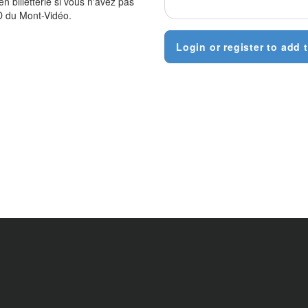
 billetterie si vous n'avez pas
D du Mont-Vidéo.
Login or register to add t