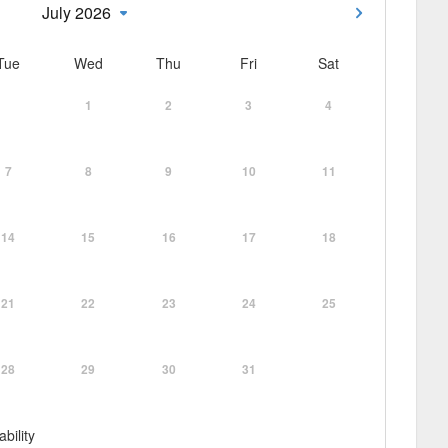
July 2026
Tue
Wed
Thu
Fri
Sat
1
2
3
4
7
8
9
10
11
14
15
16
17
18
21
22
23
24
25
28
29
30
31
ability