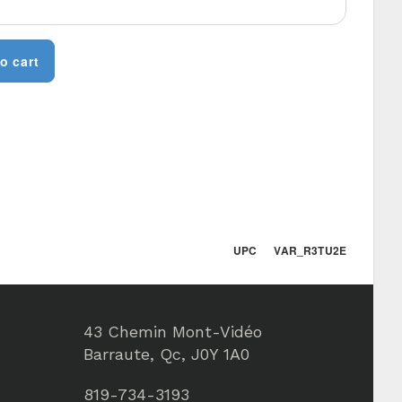
o cart
UPC VAR_R3TU2E
43 Chemin Mont-Vidéo
Barraute, Qc, J0Y 1A0
819-734-3193