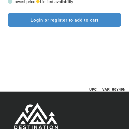
Lowest price
Limited availability
Login or register to add to cart
UPC VAR_R0Y49N